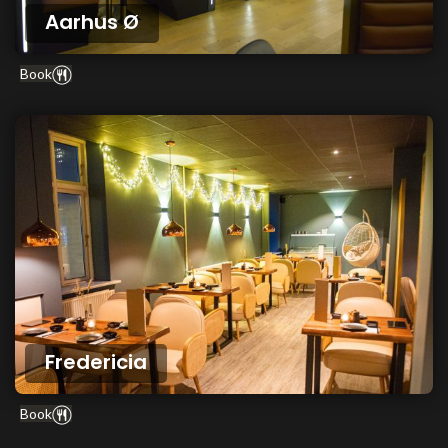
Aarhus Ø
Book
Fredericia
Book