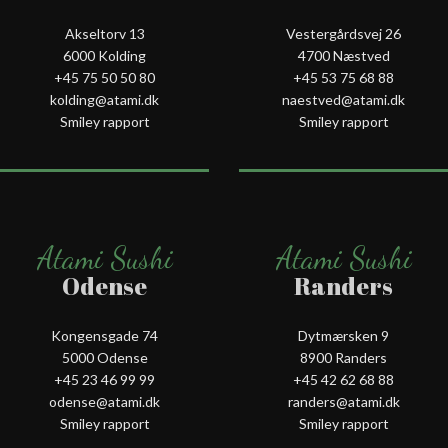
Akseltorv 13
Vestergårdsvej 26
6000 Kolding
4700 Næstved
+45 75 50 50 80
+45 53 75 68 88
kolding@atami.dk
naestved@atami.dk
Smiley rapport
Smiley rapport
Atami Sushi
Atami Sushi
Odense
Randers
Kongensgade 74
Dytmærsken 9
5000 Odense
8900 Randers
+45 23 46 99 99
+45 42 62 68 88
odense@atami.dk
randers@atami.dk
Smiley rapport
Smiley rapport