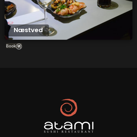
Næstved
Book