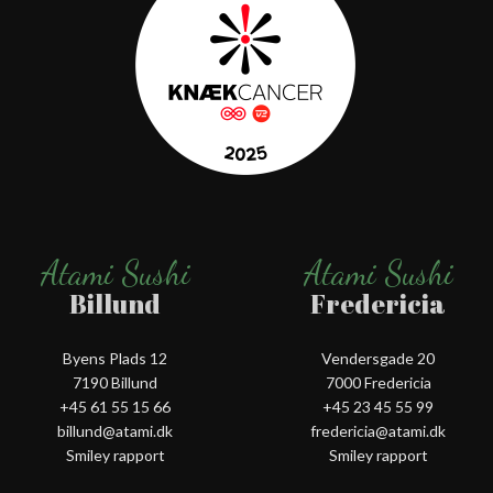
Atami Sushi
Atami Sushi
Billund
Fredericia
Byens Plads 12
Vendersgade 20
7190 Billund
7000 Fredericia
+45 61 55 15 66‬
+45 23 45 55 99
billund@atami.dk
fredericia@atami.dk
Smiley rapport
Smiley rapport