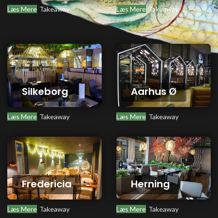
Læs Mere
Takeaway
Læs Mere
Takeaway
Silkeborg
Aarhus Ø
Læs Mere
Takeaway
Læs Mere
Takeaway
Fredericia
Herning
Læs Mere
Takeaway
Læs Mere
Takeaway