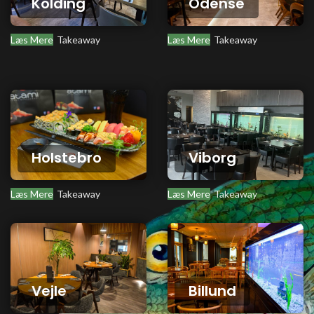
Kolding
Odense
Læs Mere
Takeaway
Læs Mere
Takeaway
Holstebro
Viborg
Læs Mere
Takeaway
Læs Mere
Takeaway
Vejle
Billund