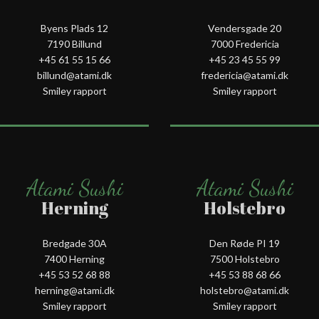
Byens Plads 12
Vendersgade 20
7190 Billund
7000 Fredericia
+45 61 55 15 66‬
+45 23 45 55 99
billund@atami.dk
fredericia@atami.dk
Smiley rapport
Smiley rapport
Atami Sushi
Atami Sushi
Herning
Holstebro
Bredgade 30A
Den Røde PI 19
7400 Herning
7500 Holstebro
+45 53 52 68 88
+45 53 88 68 66
herning@atami.dk
holstebro@atami.dk
Smiley rapport
Smiley rapport