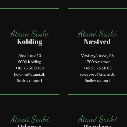
Atami Sushi
Atami Sushi
Kolding
Næstved
Akseltorv 13
Vestergårdsvej 26
6000 Kolding
4700 Næstved
+45 75 50 50 80
+45 53 75 68 88
kolding@atami.dk
naestved@atami.dk
Smiley rapport
Smiley rapport
Atami Sushi
Atami Sushi