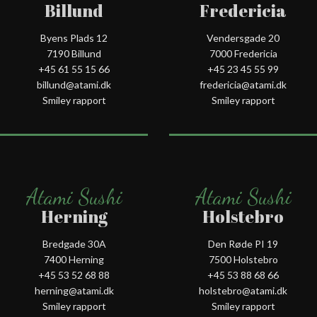
Billund
Fredericia
Byens Plads 12
Vendersgade 20
7190 Billund
7000 Fredericia
+45 61 55 15 66‬
+45 23 45 55 99
billund@atami.dk
fredericia@atami.dk
Smiley rapport
Smiley rapport
Atami Sushi
Atami Sushi
Herning
Holstebro
Bredgade 30A
Den Røde PI 19
7400 Herning
7500 Holstebro
+45 53 52 68 88
+45 53 88 68 66
herning@atami.dk
holstebro@atami.dk
Smiley rapport
Smiley rapport