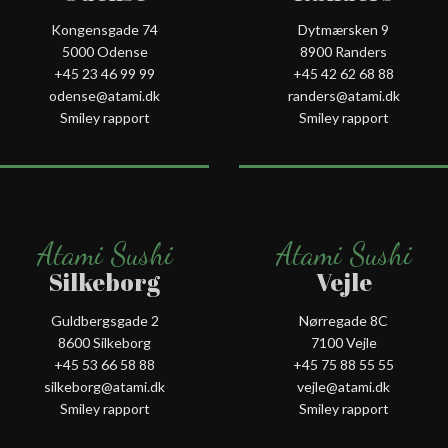
Kongensgade 74
Dytmærsken 9
5000 Odense
8900 Randers
+45 23 46 99 99
+45 42 62 68 88
odense@atami.dk
randers@atami.dk
Smiley rapport
Smiley rapport
Atami Sushi
Atami Sushi
Silkeborg
Vejle
Guldbergsgade 2
Nørregade 8C
8600 Silkeborg
7100 Vejle
+45 53 66 58 88
+45 75 88 55 55
silkeborg@atami.dk
vejle@atami.dk
Smiley rapport
Smiley rapport