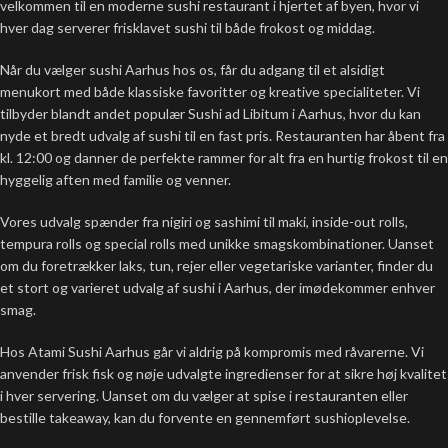
velkommen til en moderne sushi restaurant i hjertet af byen, hvor vi
hver dag serverer frisklavet sushi til både frokost og middag.
Når du vælger sushi Aarhus hos os, får du adgang til et alsidigt
menukort med både klassiske favoritter og kreative specialiteter. Vi
tilbyder blandt andet populær Sushi ad Libitum i Aarhus, hvor du kan
nyde et bredt udvalg af sushi til en fast pris. Restauranten har åbent fra
kl. 12:00 og danner de perfekte rammer for alt fra en hurtig frokost til en
hyggelig aften med familie og venner.
Vores udvalg spænder fra nigiri og sashimi til maki, inside-out rolls,
tempura rolls og special rolls med unikke smagskombinationer. Uanset
om du foretrækker laks, tun, rejer eller vegetariske varianter, finder du
et stort og varieret udvalg af sushi i Aarhus, der imødekommer enhver
smag.
Hos Atami Sushi Aarhus går vi aldrig på kompromis med råvarerne. Vi
anvender frisk fisk og nøje udvalgte ingredienser for at sikre høj kvalitet
i hver servering. Uanset om du vælger at spise i restauranten eller
bestille takeaway, kan du forvente en gennemført sushioplevelse.