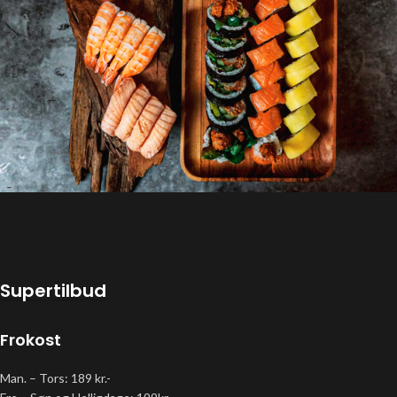
Supertilbud
Frokost
Man. – Tors: 189 kr.-