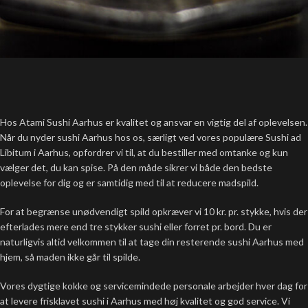
Hos Atami Sushi Aarhus er kvalitet og ansvar en vigtig del af oplevelsen.
Når du nyder sushi Aarhus hos os, særligt ved vores populære Sushi ad
Libitum i Aarhus, opfordrer vi til, at du bestiller med omtanke og kun
vælger det, du kan spise. På den måde sikrer vi både den bedste
oplevelse for dig og er samtidig med til at reducere madspild.
For at begrænse unødvendigt spild opkræver vi 10 kr. pr. stykke, hvis der
efterlades mere end tre stykker sushi eller forret pr. bord. Du er
naturligvis altid velkommen til at tage din resterende sushi Aarhus med
hjem, så maden ikke går til spilde.
Vores dygtige kokke og servicemindede personale arbejder hver dag for
at levere frisklavet sushi i Aarhus med høj kvalitet og god service. Vi