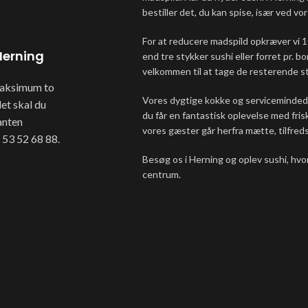
bestiller det, du kan spise, især ved v
For at reducere madspild opkræver vi 10
 Herning
end tre stykker sushi eller forret pr. bo
velkommen til at tage de resterende sty
maksimum to
Vores dygtige kokke og servicemindede 
et skal du
du får en fantastisk oplevelse med frisk
anten
vores gæster går herfra mætte, tilfreds
 53 52 68 88.
Besøg os i Herning og oplev sushi, hvor
centrum.