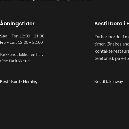
Åbningstider
Bestil bord i
Søn – Tor: 12:00 – 21:30
Du har bordet i 
Fre – Lør: 12:00 – 22:00
timer. Ønskes and
kontakte restaur
Køkkenet lukker en halv
telefonisk på +45
time før lukketid.
Bestil Bord - Herning
Bestil takeaway