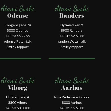
Atami Sushi
Atami Sushi
Odense
Randers
Kongensgade 74
Dytmærsken 9
5000 Odense
8900 Randers
+45 23 46 99 99
+45 42 62 68 88
odense@atami.dk
randers@atami.dk
Smiley rapport
Smiley rapport
Atami Sushi
Atami Sushi
Viborg
Aarhus
Holstebrovej 4
Irma Pedersens G. 222
8800 Viborg
8000 Aarhus
+45 53 58 00 88
+45 31 16 68 88