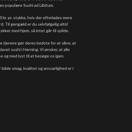
ores populære Sushi ad Libitum.
 kr. pr. stykke, hvis der efterlades mere
rd. Til gengæld er du selvfølgelig altid
kker med hjem, så intet går til spilde.
tjenere gør deres bedste for at sikre, at
lavet sushi i Herning. Vi ønsker, at alle
e og med lyst til at besøge os igen.
 både smag, kvalitet og ansvarlighed er i