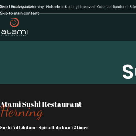
Skip to navigation
illund
|
Fredericia
|
Herning
|
Holstebro
|
Kolding
|
Næstved
|
Odense
|
Randers
|
Sil
Skip to main content
S
Atami Sushi Restaurant
Herning
Sushi Ad Libitum - Spis alt du kan i 2 timer