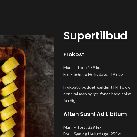
Supertilbud
Frokost
Man. – Tors: 189 kr.-
Fre – Søn og Helligdage: 199kr.-
Frokosttilbuddet gælder til kl 16 og
der skal man sørge for at have spist
færdig
Aften Sushi Ad Libitum
Man. – Tors: 229 kr.-
Fre – Søn og Helligdage: 259kr.-