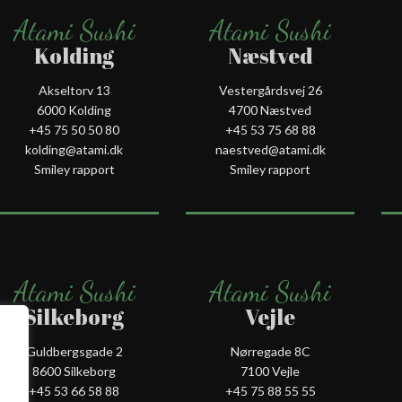
Atami Sushi
Atami Sushi
Kolding
Næstved
Akseltorv 13
Vestergårdsvej 26
6000 Kolding
4700 Næstved
+45 75 50 50 80
+45 53 75 68 88
kolding@atami.dk
naestved@atami.dk
Smiley rapport
Smiley rapport
Atami Sushi
Atami Sushi
Silkeborg
Vejle
Guldbergsgade 2
Nørregade 8C
8600 Silkeborg
7100 Vejle
+45 53 66 58 88
+45 75 88 55 55