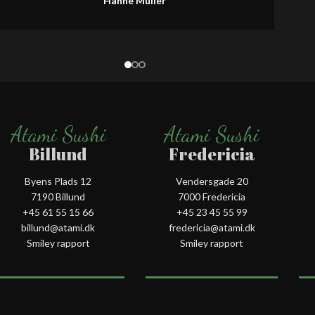
Hanne Müller
Atami Sushi
Atami Sushi
Billund
Fredericia
Byens Plads 12
Vendersgade 20
7190 Billund
7000 Fredericia
+45 61 55 15 66‬
+45 23 45 55 99
billund@atami.dk
fredericia@atami.dk
Smiley rapport
Smiley rapport