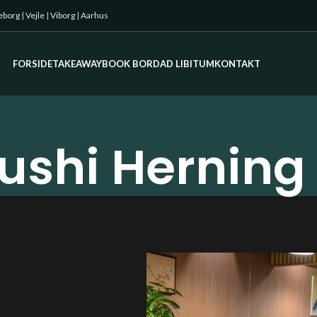
keborg
|
Vejle
|
Viborg
|
Aarhus
FORSIDE
TAKEAWAY
BOOK BORD
AD LIBITUM
KONTAKT
ushi Herning