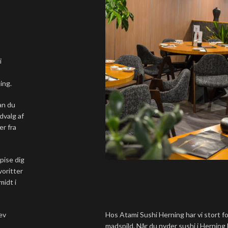
i
ing.
kan du
udvalg af
er fra
spise dig
voritter
midt i
Hos Atami Sushi Herning har vi stort fo
lev
madspild. Når du nyder sushi i Herning h