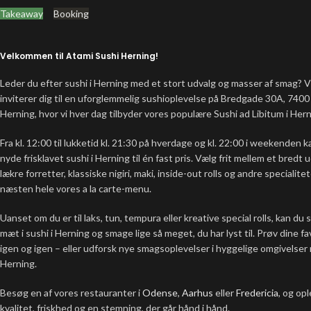
Takeaway
Booking
Velkommen til Atami Sushi Herning!
Leder du efter sushi i Herning med et stort udvalg og masser af smag? V
inviterer dig til en uforglemmelig sushioplevelse på Bredgade 30A, 7400
Herning, hvor vi hver dag tilbyder vores populære Sushi ad Libitum i Hern
Fra kl. 12:00 til lukketid kl. 21:30 på hverdage og kl. 22:00 i weekenden 
nyde frisklavet sushi i Herning til én fast pris. Vælg frit mellem et bredt 
lækre forretter, klassiske nigiri, maki, inside-out rolls og andre specialitet
næsten hele vores a la carte-menu.
Uanset om du er til laks, tun, tempura eller kreative special rolls, kan du 
mæt i sushi i Herning og smage lige så meget, du har lyst til. Prøv dine fa
igen og igen – eller udforsk nye smagsoplevelser i hyggelige omgivelser 
Herning.
Besøg en af vores restauranter i
Odense
,
Aarhus
eller
Fredericia
, og op
kvalitet, friskhed og en stemning, der går hånd i hånd.